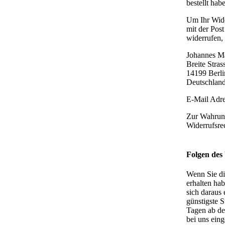
bestellt hab
Um Ihr Wide
mit der Post
widerrufen, 
Johannes M
Breite Stras
14199 Berli
Deutschlan
E-Mail Adre
Zur Wahrung 
Widerrufsrec
Folgen des
Wenn Sie di
erhalten hab
sich daraus 
günstigste 
Tagen ab de
bei uns ein