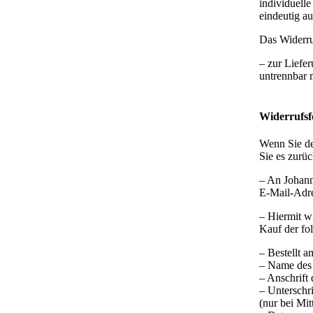
individuell
eindeutig au
Das Widerruf
– zur Liefe
untrennbar 
Widerrufsf
Wenn Sie de
Sie es zurüc
– An Johann
E-Mail-Adre
– Hiermit wi
Kauf der fo
– Bestellt a
– Name des 
– Anschrift 
– Unterschri
(nur bei Mit