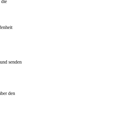
 die
fenheit
s und senden
über den