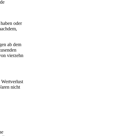
rde
 haben oder
 nachdem,
agen ab dem
kzusenden
 von vierzehn
 Wertverlust
Waren nicht
ne