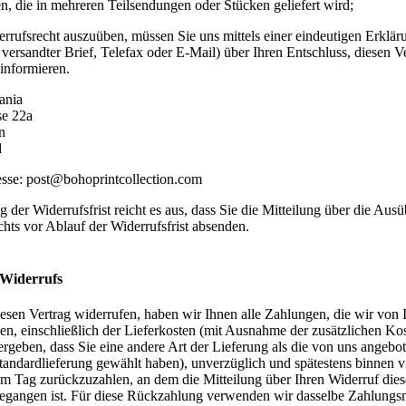
en, die in mehreren Teilsendungen oder Stücken geliefert wird;
rrufsrecht auszuüben, müssen Sie uns mittels einer eindeutigen Erkläru
 versandter Brief, Telefax oder E-Mail) über Ihren Entschluss, diesen V
informieren.
ania
se 22a
n
d
sse: post@bohoprintcollection.com
der Widerrufsfrist reicht es aus, dass Sie die Mitteilung über die Aus
hts vor Ablauf der Widerrufsfrist absenden.
 Widerrufs
esen Vertrag widerrufen, haben wir Ihnen alle Zahlungen, die wir von 
en, einschließlich der Lieferkosten (mit Ausnahme der zusätzlichen Kos
ergeben, dass Sie eine andere Art der Lieferung als die von uns angebo
Standardlieferung gewählt haben), unverzüglich und spätestens binnen v
m Tag zurückzuzahlen, an dem die Mitteilung über Ihren Widerruf dies
gegangen ist. Für diese Rückzahlung verwenden wir dasselbe Zahlungsmi