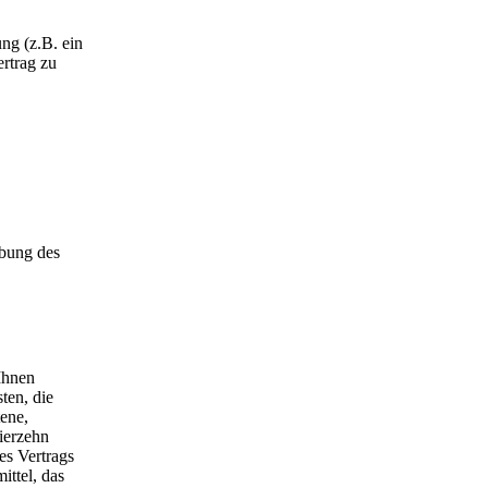
ng (z.B. ein
ertrag zu
übung des
Ihnen
ten, die
tene,
ierzehn
es Vertrags
ttel, das