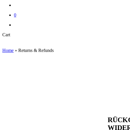
account
0
instagram
email
Close
Cart
Cart
Home
»
Returns & Refunds
RÜCK
WIDE