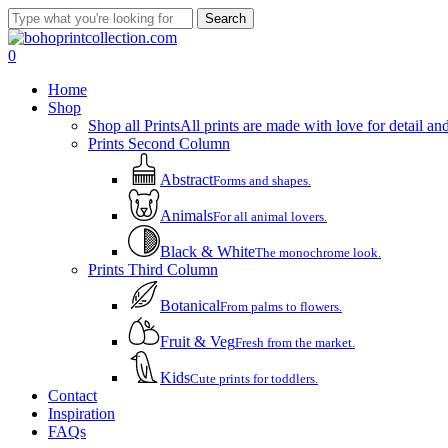
Skip
Search
to
Close
main
Search
account
0
content
Menu
Home
Shop
Shop all Prints
All prints are made with love for detail and
Prints Second Column
Abstract
Forms and shapes.
Animals
For all animal lovers.
Black & White
The monochrome look.
Prints Third Column
Botanical
From palms to flowers.
Fruit & Veg
Fresh from the market.
Kids
Cute prints for toddlers.
Contact
Inspiration
FAQs