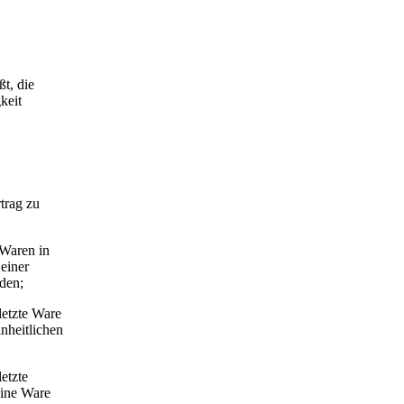
t, die
keit
trag zu
 Waren in
einer
rden;
letzte Ware
nheitlichen
letzte
eine Ware