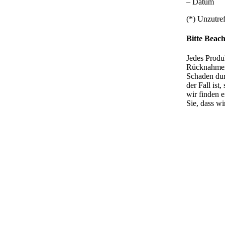
– Datum
(*) Unzutref
Bitte Beac
Jedes Produk
Rücknahmen 
Schaden durc
der Fall ist
wir finden e
Sie, dass wi