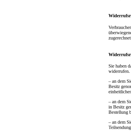
Widerrufsr
Verbraucher 
überwiegend
zugerechnet
Widerrufsr
Sie haben d
widerrufen.
– an dem Sie
Besitz geno
einheitliche
– an dem Sie
in Besitz g
Bestellung b
– an dem Sie
Teilsendung