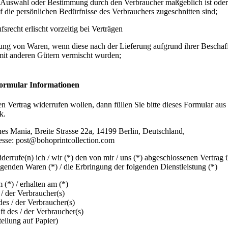
e Auswahl oder Bestimmung durch den Verbraucher maßgeblich ist oder
f die persönlichen Bedürfnisse des Verbrauchers zugeschnitten sind;
srecht erlischt vorzeitig bei Verträgen
rung von Waren, wenn diese nach der Lieferung aufgrund ihrer Beschaf
mit anderen Gütern vermischt wurden;
ormular Informationen
n Vertrag widerrufen wollen, dann füllen Sie bitte dieses Formular au
k.
es Mania, Breite Strasse 22a, 14199 Berlin, Deutschland,
sse: post@bohoprintcollection.com
derrufe(n) ich / wir (*) den von mir / uns (*) abgeschlossenen Vertrag 
lgenden Waren (*) / die Erbringung der folgenden Dienstleistung (*)
m (*) / erhalten am (*)
/ der Verbraucher(s)
des / der Verbraucher(s)
ft des / der Verbraucher(s)
teilung auf Papier)